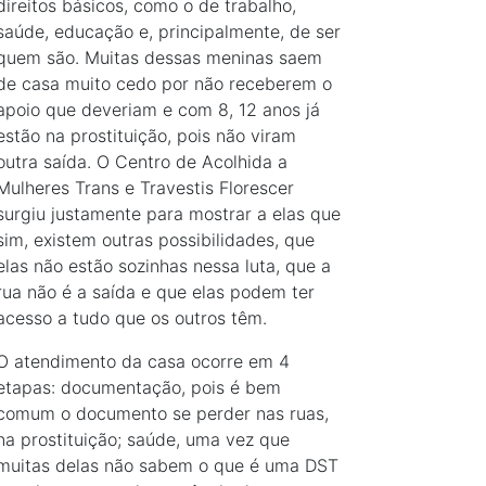
direitos básicos, como o de trabalho,
saúde, educação e, principalmente, de ser
quem são. Muitas dessas meninas saem
de casa muito cedo por não receberem o
apoio que deveriam e com 8, 12 anos já
estão na prostituição, pois não viram
outra saída. O Centro de Acolhida a
Mulheres Trans e Travestis Florescer
surgiu justamente para mostrar a elas que
sim, existem outras possibilidades, que
elas não estão sozinhas nessa luta, que a
rua não é a saída e que elas podem ter
acesso a tudo que os outros têm.
O atendimento da casa ocorre em 4
etapas: documentação, pois é bem
comum o documento se perder nas ruas,
na prostituição; saúde, uma vez que
muitas delas não sabem o que é uma DST