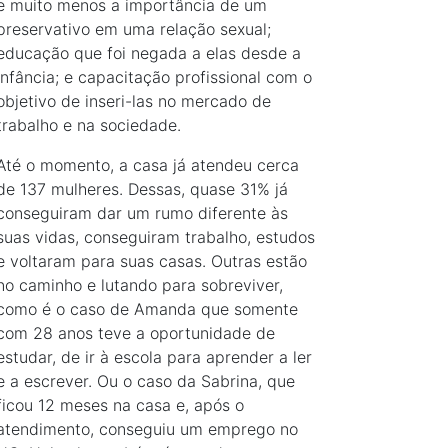
e muito menos a importância de um
preservativo em uma relação sexual;
educação que foi negada a elas desde a
infância; e capacitação profissional com o
objetivo de inseri-las no mercado de
trabalho e na sociedade.
Até o momento, a casa já atendeu cerca
de 137 mulheres. Dessas, quase 31% já
conseguiram dar um rumo diferente às
suas vidas, conseguiram trabalho, estudos
e voltaram para suas casas. Outras estão
no caminho e lutando para sobreviver,
como é o caso de Amanda que somente
com 28 anos teve a oportunidade de
estudar, de ir à escola para aprender a ler
e a escrever. Ou o caso da Sabrina, que
ficou 12 meses na casa e, após o
atendimento, conseguiu um emprego no