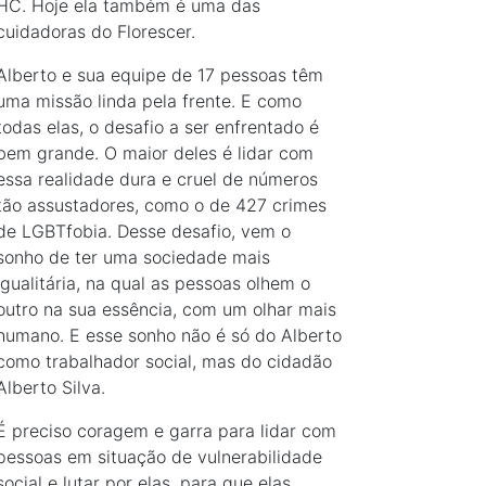
HC. Hoje ela também é uma das
cuidadoras do Florescer.
Alberto e sua equipe de 17 pessoas têm
uma missão linda pela frente. E como
todas elas, o desafio a ser enfrentado é
bem grande. O maior deles é lidar com
essa realidade dura e cruel de números
tão assustadores, como o de 427 crimes
de LGBTfobia. Desse desafio, vem o
sonho de ter uma sociedade mais
igualitária, na qual as pessoas olhem o
outro na sua essência, com um olhar mais
humano. E esse sonho não é só do Alberto
como trabalhador social, mas do cidadão
Alberto Silva.
É preciso coragem e garra para lidar com
pessoas em situação de vulnerabilidade
social e lutar por elas, para que elas