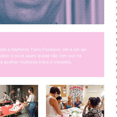
da a Mulheres Trans Florescer, ele é um ser
ndido e ouve quem quase não tem voz na
a acolher mulheres trans e travestis.